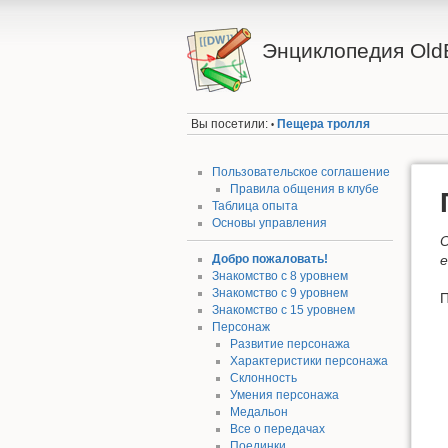
Энциклопедия Old
Вы посетили:
Пещера тролля
•
Пользовательское соглашение
Правила общения в клубе
Таблица опыта
Основы управления
О
Добро пожаловать!
е
Знакомство с 8 уровнем
Знакомство с 9 уровнем
П
Знакомство с 15 уровнем
Персонаж
Развитие персонажа
Характеристики персонажа
Склонность
Умения персонажа
Медальон
Все о передачах
Поединки