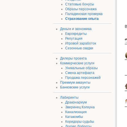
Статовые бонусы
Образы персонажа
Паладинская проверка
Страхование опыта
В
Деньги и экономика
Еврокредиты
Репутация
Игровой заработок
Сезонные скидки
Дилеры проекта
Коммерческие услуги
Уникальные образы
Смена артефакта
Продажа персонажей
Премиум аккаунты
Банковские услуги
Лабиринты
Драконариум
Зверинец Кэлхуна
Канализация
Катакомбы
Коридоры судьбы
Логово Доброты