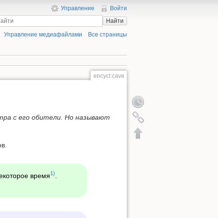
Управление
Войти
Найти
Управление медиафайлами
Все страницы
encycl:cave
тра с его обители. Но называют
в.
1)
некоторое время
.