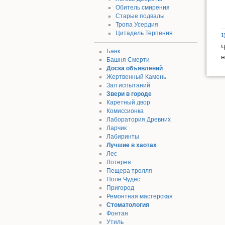
Обитель смирения
Старые подвалы
Тропа Усердия
Цитадель Терпения
1
Ч
Банк
н
Башня Смерти
Доска объявлений
Жертвенный Камень
Зал испытаний
Звери в городе
Каретный двор
Комиссионка
Лаборатория Древних
Ларчик
Лабиринты
Лучшие в хаотах
Лес
Лотерея
Пещера тролля
Поле Чудес
Пригород
Ремонтная мастерская
Стоматология
Фонтан
Утиль