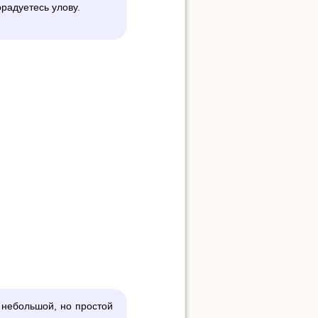
орадуетесь улову.
Наверх
Ссылки сюда
История страницы
 небольшой, но простой