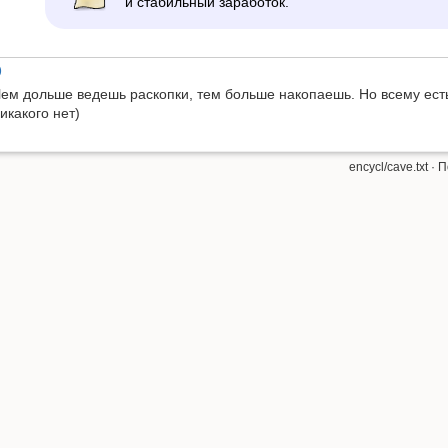
и стабильный заработок.
)
ем дольше ведешь раскопки, тем больше накопаешь. Но всему ест
икакого нет)
encycl/cave.txt
· П