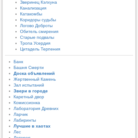
Зверинец Кэлхуна
Канализация
Катакомбы
Коридоры судьбы
Логово Доброты
Обитель смирения
Старые подвалы
Тропа Усердия
Цитадель Терпения
Банк
Башня Смерти
Доска объявлений
Жертвенный Камень
Зал испытаний
Звери в городе
Каретный двор
Комиссионка
Лаборатория Древних
Ларчик
Лабиринты
Лучшие в хаотах
Лес
Лотерея