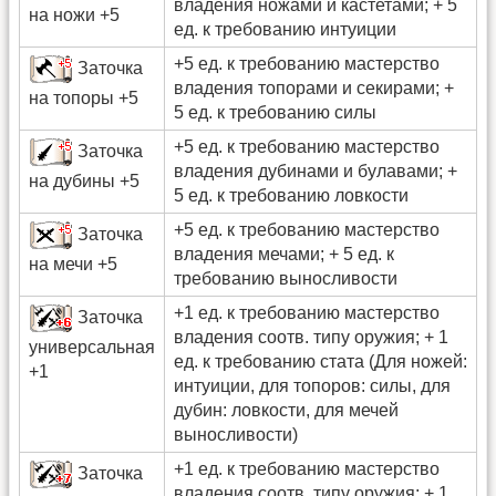
владения ножами и кастетами; + 5
на ножи +5
ед. к требованию интуиции
+5 ед. к требованию мастерство
Заточка
владения топорами и секирами; +
на топоры +5
5 ед. к требованию силы
+5 ед. к требованию мастерство
Заточка
владения дубинами и булавами; +
на дубины +5
5 ед. к требованию ловкости
+5 ед. к требованию мастерство
Заточка
владения мечами; + 5 ед. к
на мечи +5
требованию выносливости
+1 ед. к требованию мастерство
Заточка
владения соотв. типу оружия; + 1
универсальная
ед. к требованию стата (Для ножей:
+1
интуиции, для топоров: силы, для
дубин: ловкости, для мечей
выносливости)
+1 ед. к требованию мастерство
Заточка
владения соотв. типу оружия; + 1