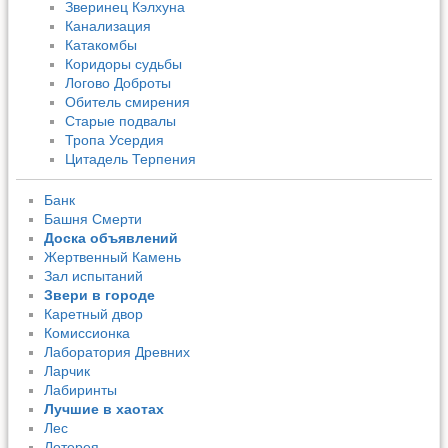
Зверинец Кэлхуна
Канализация
Катакомбы
Коридоры судьбы
Логово Доброты
Обитель смирения
Старые подвалы
Тропа Усердия
Цитадель Терпения
Банк
Башня Смерти
Доска объявлений
Жертвенный Камень
Зал испытаний
Звери в городе
Каретный двор
Комиссионка
Лаборатория Древних
Ларчик
Лабиринты
Лучшие в хаотах
Лес
Лотерея