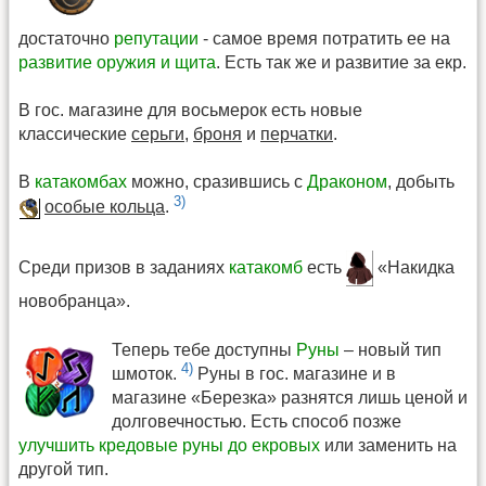
достаточно
репутации
- самое время потратить ее на
развитие оружия и щита
. Есть так же и развитие за екр.
В гос. магазине для восьмерок есть новые
классические
серьги
,
броня
и
перчатки
.
В
катакомбах
можно, сразившись с
Драконом
, добыть
3)
особые кольца
.
Среди призов в заданиях
катакомб
есть
«Накидка
новобранца».
Теперь тебе доступны
Руны
– новый тип
4)
шмоток.
Руны в гос. магазине и в
магазине «Березка» разнятся лишь ценой и
долговечностью. Есть способ позже
улучшить кредовые руны до екровых
или заменить на
другой тип.