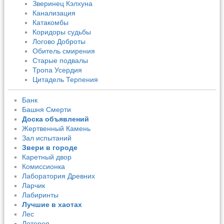
Зверинец Кэлхуна
Канализация
Катакомбы
Коридоры судьбы
Логово Доброты
Обитель смирения
Старые подвалы
Тропа Усердия
Цитадель Терпения
Банк
Башня Смерти
Доска объявлений
Жертвенный Камень
Зал испытаний
Звери в городе
Каретный двор
Комиссионка
Лаборатория Древних
Ларчик
Лабиринты
Лучшие в хаотах
Лес
Лотерея