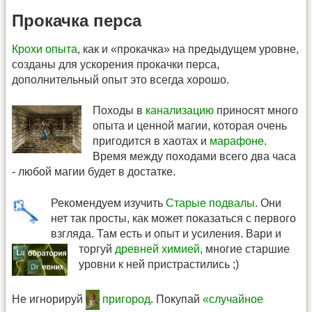
Прокачка перса
Крохи опыта
, как и «прокачка» на предыдущем уровне,
созданы для ускорения прокачки перса,
дополнительный опыт это всегда хорошо.
Походы в
канализацию
приносят много
опыта и ценной магии, которая очень
пригодится в хаотах и
марафоне
.
Время между походами всего два часа
- любой магии будет в достатке.
Рекомендуем изучить
Старые подвалы
. Они
нет так просты, как может показаться с первого
взгляда. Там есть и опыт и усиления.
Вари и
торгуй
древней химией
, многие старшие
уровни к ней пристрастились ;)
Не игнорируй
пригород
. Покупай
«случайное