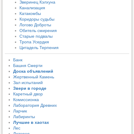
Зверинец Кэлхуна
Канализация
Катакомбы
Коридоры судьбы
Логово Доброты
Обитель смирения
Старые подвалы
Тропа Усердия
Цитадель Терпения
Банк
Башня Смерти
Доска объявлений
Жертвенный Камень
Зал испытаний
Звери в городе
Каретный двор
Комиссионка
Лаборатория Древних
Ларчик
Лабиринты
Лучшие в хаотах
Лес
Лотерея