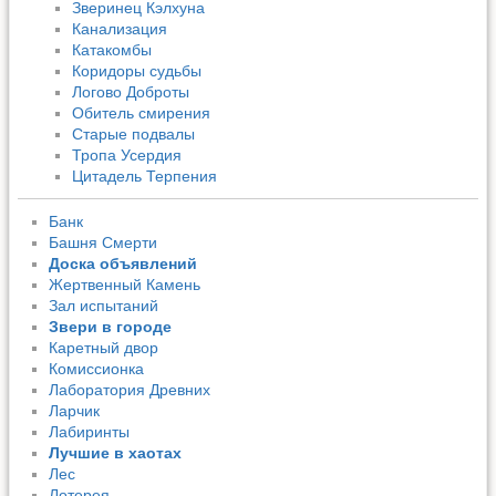
Зверинец Кэлхуна
Канализация
Катакомбы
Коридоры судьбы
Логово Доброты
Обитель смирения
Старые подвалы
Тропа Усердия
Цитадель Терпения
Банк
Башня Смерти
Доска объявлений
Жертвенный Камень
Зал испытаний
Звери в городе
Каретный двор
Комиссионка
Лаборатория Древних
Ларчик
Лабиринты
Лучшие в хаотах
Лес
Лотерея